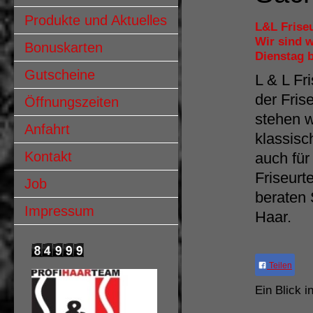
Produkte und Aktuelles
L&L Friseu
Wir sind w
Bonuskarten
Dienstag b
Gutscheine
L & L Fr
der Fris
Öffnungszeiten
stehen w
Anfahrt
klassisc
Kontakt
auch für
Friseurt
Job
beraten 
Impressum
Haar.
Teilen
Ein Blick 