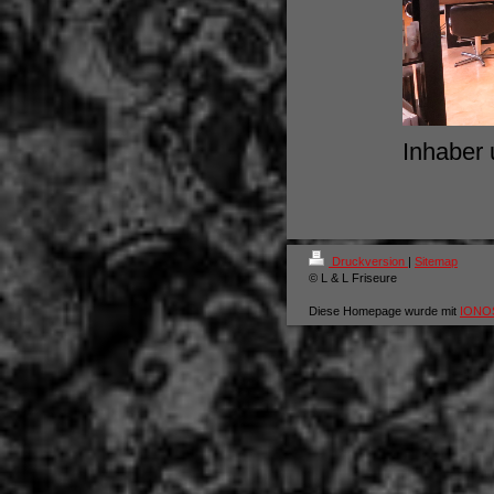
Inhaber 
Druckversion
|
Sitemap
© L & L Friseure
Diese Homepage wurde mit
IONOS